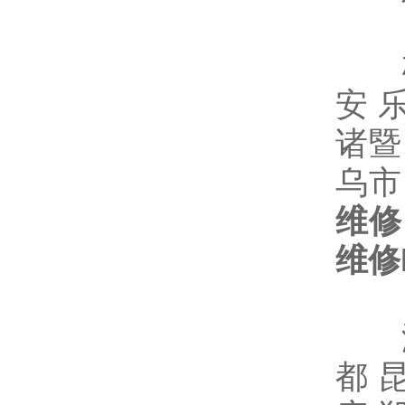
杭州
安 
诸暨
乌市
维修
维修
海口
都 