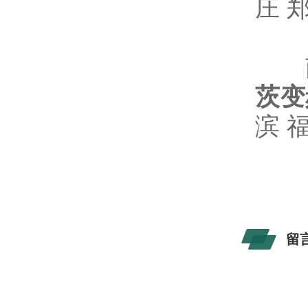
庄 
南宁
茨变
滨 
留