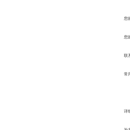
您
您
联
常
详
补