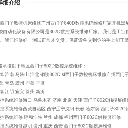
详细介绍
D sl西门子数控机床维修广州西门子840D数控系统维修厂家开机黑
骏自动化设备有限公司是802D数控系统维修厂家。我们是工
*。我们维修好，测试正常才交货，保证设备交到你的手上能正常
骏承接以下地区西门子802D数控系统维修：
埠
淮南
马鞍山
淮北
铜陵
802D sl西门子数控机床维修广州西
丘
青岛
胶州
即墨
平度
锡
江阴
宜兴
徐州
新沂
数控系统维修海口 乌鲁木齐 济南 北京 天津 西门子802C触摸屏维
数控系统维修西藏自治区 西宁辽宁沈阳 长春 哈尔滨 西门子802
数控系统维修 呼和浩特 兰州 成都 福州西门子802C触摸屏维修
数控系统维修昆明 贵州 重庆 西安 西门子802C触摸屏维修