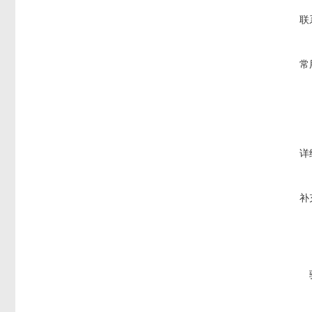
联
常
详
补