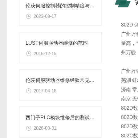
伦茨伺服控制器的控制精度与采样周期有何关系？
2023-08-17
802
广州万
LUST伺服驱动器维修的范围
量高，
州万骏
2015-12-15
广州万
芜湖
蚌
伦茨伺服驱动器维修经验常见故障探讨
济南
章
2017-04-18
南京
无
802D
802D
西门子PLC模块维修后的测试与验证
802D
2026-03-31
802C