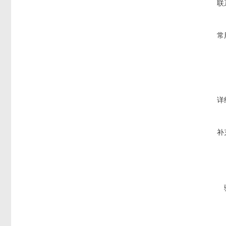
联
常
详
补