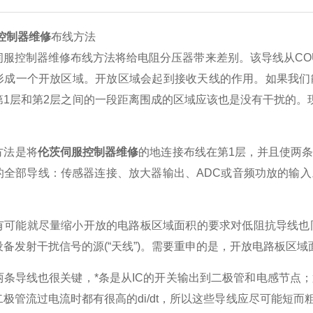
控制器维修
布线方法
控制器维修布线方法将给电阻分压器带来差别。该导线从COU
形成一个开放区域。开放区域会起到接收天线的作用。如果我们
第1层和第2层之间的一段距离围成的区域应该也是没有干扰的。
法是将
伦茨伺服控制器维修
的地连接布线在第1层，并且使两
的全部导线：传感器连接、放大器输出、ADC或音频功放的输
能就尽量缩小开放的电路板区域面积的要求对低阻抗导线也同
备发射干扰信号的源(“天线”)。需要重申的是，开放电路板区
导线也很关键，*条是从IC的开关输出到二极管和电感节点；
极管流过电流时都有很高的di/dt，所以这些导线应尽可能短而