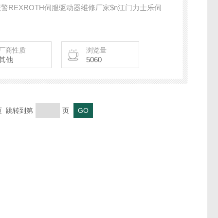
报警REXROTH伺服驱动器维修厂家$n江门力士乐伺
厂商性质
浏览量
其他
5060
末页 跳转到第
页